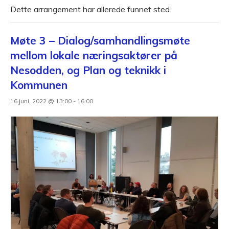
Dette arrangement har allerede funnet sted.
Møte 3 – Dialog/samhandlingsmøte
mellom lokale næringsaktører på
Nesodden, og Plan og teknikk i
Kommunen
16 juni, 2022 @ 13:00
-
16:00