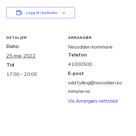
Legg til i kalender
DETALJER
ARRANGØR
Dato:
Nesodden kommune
Telefon
25 mai, 2022
41000500
Tid
E-post
17:00 - 20:00
odd.fylling@nesodden.ko
mmune.no
Vis Arrangørs nettsted