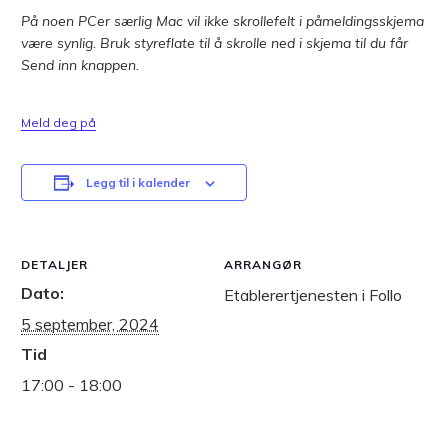
På noen PCer særlig Mac vil ikke skrollefelt i påmeldingsskjema
være synlig. Bruk styreflate til å skrolle ned i skjema til du får
Send inn knappen.
Meld deg på
Legg til i kalender
DETALJER
ARRANGØR
Dato:
Etablerertjenesten i Follo
5 september, 2024
Tid
17:00 - 18:00