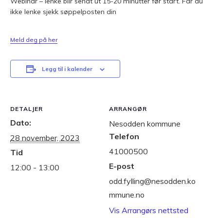
Webinar – lenke blir sendt ut 15-20 minutter før start. Får du
ikke lenke sjekk søppelposten din
Meld deg på her
Legg til i kalender
DETALJER
ARRANGØR
Dato:
Nesodden kommune
Telefon
28 november, 2023
41000500
Tid
E-post
12:00 - 13:00
odd.fylling@nesodden.ko
mmune.no
Vis Arrangørs nettsted